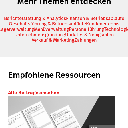
Mehr Themen entdecken
Berichterstattung & Analytics
Finanzen & Betriebsabläufe
Geschäftsführung & Betriebsabläufe
Kundenerlebnis
Lagerverwaltung
Menüverwaltung
Personalführung
Technologi
Unternehmensgründung
Updates & Neuigkeiten
Verkauf & Marketing
Zahlungen
Empfohlene Ressourcen
Alle Beiträge ansehen