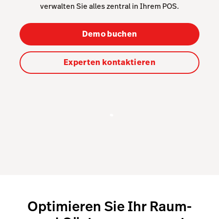
Tableside
verwalten Sie alles zentral in Ihrem POS.
Lightspeed AI
Demo buchen
TSE
Küchenmonitor
Experten kontaktieren
Pulse-App
Reservations
Tasks
Tempo
Benchmarks & Trends
Hardware
Integrationen
Optimieren Sie Ihr Raum-
Systemgastronomie