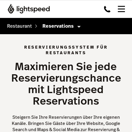
Restaurant
Reservations
Gastronomie
RESERVIERUNGSSYSTEM FÜR
RESTAURANTS
Produkte
Maximieren Sie jede
Payments
Reservierungschance
Advanced Insights
mit Lightspeed
Capital
Reservations
Inventory
Order Anywhere
Steigern Sie Ihre Reservierungen über Ihre eigenen
Accounting
Kanäle. Bringen Sie Gäste über Ihre Website, Google
Search und Maps & Social Media zur Reservierung &