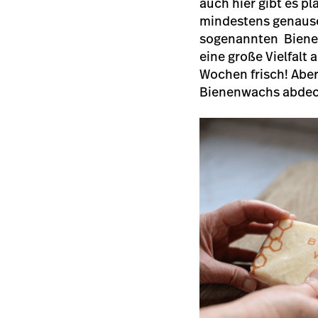
auch hier gibt es p
mindestens genauso 
sogenannten Bienen
eine große Vielfalt
Wochen frisch! Abe
Bienenwachs abde