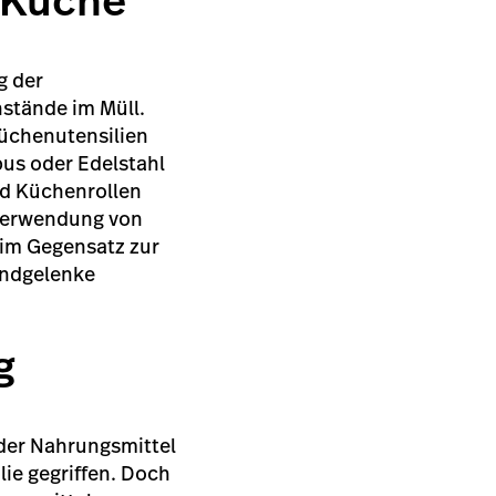
r Küche
g der
stände im Müll.
Küchenutensilien
bus oder Edelstahl
nd Küchenrollen
 Verwendung von
e im Gegensatz zur
andgelenke
ag
 der Nahrungsmittel
lie gegriffen. Doch