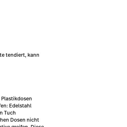
te tendiert, kann
 Plastikdosen
fen: Edelstahl
in Tuch
chen Dosen nicht
tive greifen. Diese