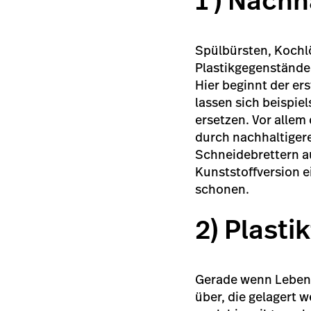
1 ) Nachh
Spülbürsten, Kochlö
Plastikgegenstände
Hier beginnt der er
lassen sich beispie
ersetzen. Vor alle
durch nachhaltigere
Schneidebrettern au
Kunststoffversion 
schonen.
2) Plasti
Gerade wenn Lebens
über, die gelagert w