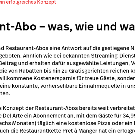
ein erfolgreiches Konzept
nt-Abo – was, wie und w
nd Restaurant-Abos eine Antwort auf die gestiegene 
ngeboten. Ähnlich wie bei bekannten Streaming-Diens
Beitrag und erhalten dafür ausgewählte Leistungen, 
 die von Rabatten bis hin zu Gratisgerichten reichen 
 willkommene Kostenersparnis für treue Gäste, sonde
ine konstante, vorhersehbare Einnahmequelle in un
iten.
as Konzept der Restaurant-Abos bereits weit verbreitet
te Del Arte ein Abonnement an, mit dem Gäste für 34,
sechs Monaten) täglich eine kostenlose Pizza oder ein
ch die Restaurantkette Prêt à Manger hat ein erfolg