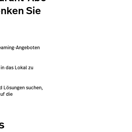
enken Sie
treaming-Angeboten
in das Lokal zu
nd Lösungen suchen,
uf die
s