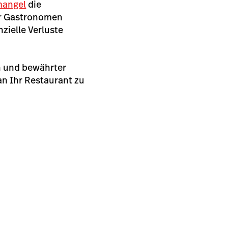
mangel
die
hr Gastronomen
ielle Verluste
n und bewährter
an Ihr Restaurant zu