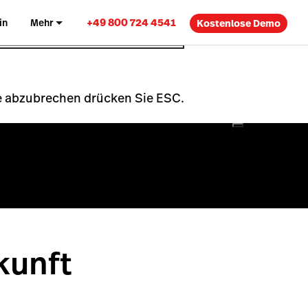
+49 800 724 4541
in
Mehr
Kostenlose Demo
che abzubrechen drücken Sie ESC.
kunft