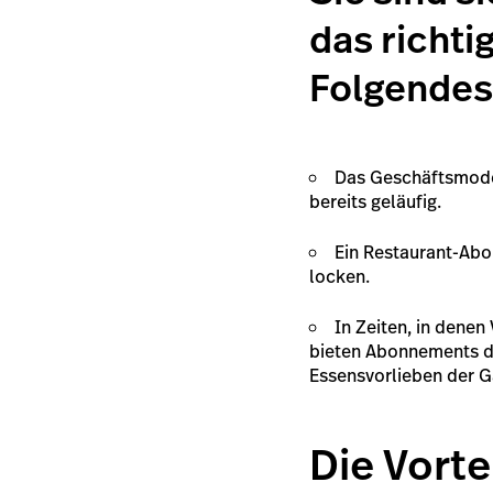
das richti
Folgendes
Das Geschäftsmodel
bereits geläufig.
Ein Restaurant-Abo
locken.
In Zeiten, in dene
bieten Abonnements die
Essensvorlieben der 
Die Vort