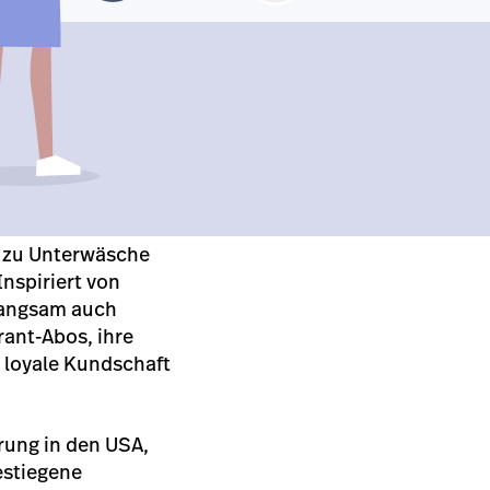
n zu Unterwäsche
nspiriert von
langsam auch
rant-Abos, ihre
 loyale Kundschaft
rung in den USA,
estiegene