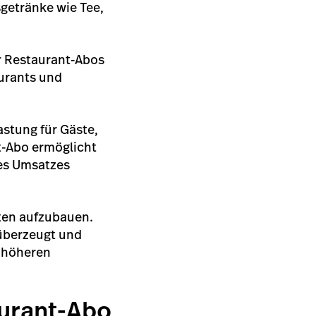
sgetränke wie Tee,
hr Restaurant-Abos
urants und
astung für Gäste,
nt-Abo ermöglicht
des Umsatzes
sten aufzubauen.
 überzeugt und
u höheren
taurant-Abo