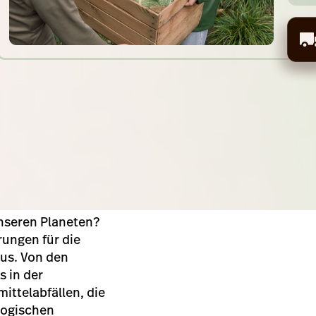
unseren Planeten?
rungen für die
aus. Von den
s in der
ittelabfällen, die
logischen