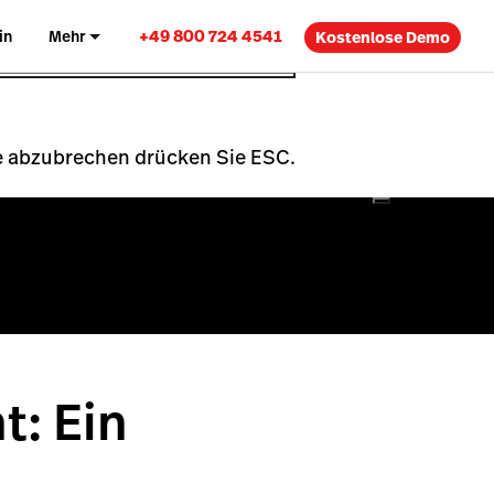
+49 800 724 4541
in
Mehr
Kostenlose Demo
che abzubrechen drücken Sie ESC.
t: Ein