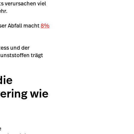
s verursachen viel
ehr.
eser Abfall macht
8%
ess und der
unststoffen trägt
die
ering wie
e