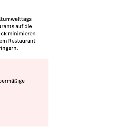
eltumwelttags
rants auf die
ruck minimieren
rem Restaurant
ingern.
übermäßige