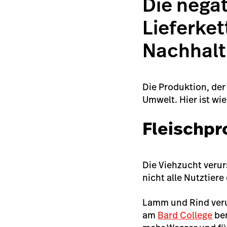
Die nega
Lieferket
Nachhalt
Die Produktion, der
Umwelt. Hier ist wie
Fleischpr
Die Viehzucht veru
nicht alle Nutztier
Lamm und Rind veru
am
Bard College
ben