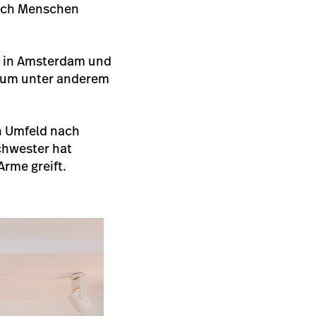
noch Menschen
n in Amsterdam und
stum unter anderem
n Umfeld nach
chwester hat
Arme greift.