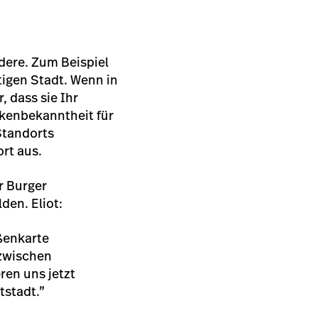
ndere. Zum Beispiel
tigen Stadt. Wenn in
, dass sie Ihr
kenbekanntheit für
Standorts
rt aus.
r Burger
den. Eliot:
aßenkarte
 zwischen
ren uns jetzt
tstadt.”