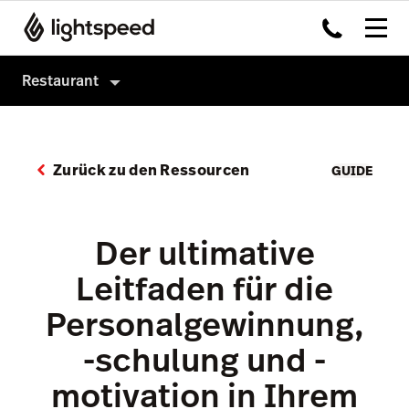
Restaurant
Gastronomie
Produkte
Zurück zu den Ressourcen
GUIDE
Hardware
Payments
Integrationen
Advanced Insights
Der ultimative
Systemgastronomie
Capital
Leitfaden für die
Kunden
Inventory
Personalgewinnung,
Preise
Order Anywhere
-schulung und -
Accounting
motivation in Ihrem
Tableside