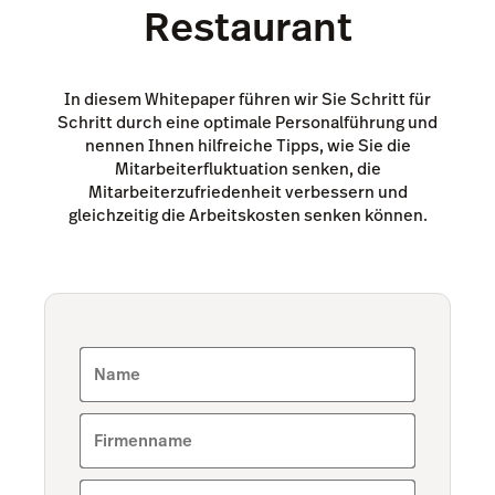
Restaurant
Lightspeed AI
TSE
In diesem Whitepaper führen wir Sie Schritt für
Schritt durch eine optimale Personalführung und
Küchenmonitor
nennen Ihnen hilfreiche Tipps, wie Sie die
Mitarbeiterfluktuation senken, die
Pulse-App
Mitarbeiterzufriedenheit verbessern und
Reservations
gleichzeitig die Arbeitskosten senken können.
Tasks
Tempo
Benchmarks & Trends
Name
Firmenname