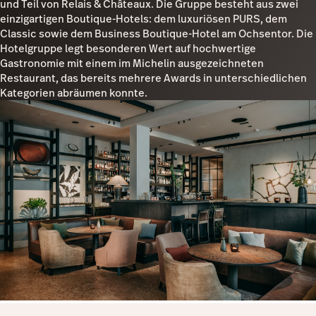
und Teil von Relais & Châteaux. Die Gruppe besteht aus zwei
einzigartigen Boutique-Hotels: dem luxuriösen PURS, dem
Lightspeed AI
Classic sowie dem Business Boutique-Hotel am Ochsentor. Die
Hotelgruppe legt besonderen Wert auf hochwertige
TSE
Gastronomie mit einem im Michelin ausgezeichneten
Restaurant, das bereits mehrere Awards in unterschiedlichen
Küchenmonitor
Kategorien abräumen konnte.
Pulse-App
Reservations
Tasks
Tempo
Benchmarks & Trends