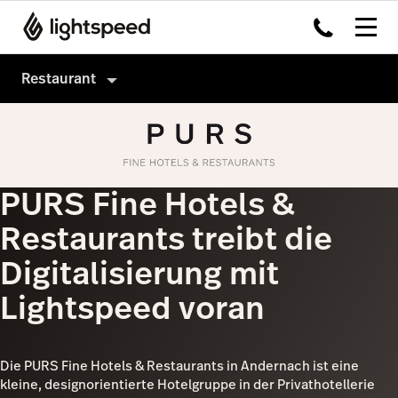
Restaurant
Gastronomie
Produkte
Hardware
Payments
PURS Fine Hotels &
Integrationen
Advanced Insights
Restaurants treibt die
Systemgastronomie
Capital
Digitalisierung mit
Kunden
Inventory
Lightspeed voran
Preise
Order Anywhere
Accounting
Die PURS Fine Hotels & Restaurants in Andernach ist eine
kleine, designorientierte Hotelgruppe in der Privathotellerie
Tableside