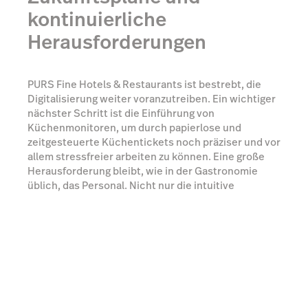
kontinuierliche
Herausforderungen
PURS Fine Hotels & Restaurants ist bestrebt, die
Digitalisierung weiter voranzutreiben. Ein wichtiger
nächster Schritt ist die Einführung von
Küchenmonitoren, um durch papierlose und
zeitgesteuerte Küchentickets noch präziser und vor
allem stressfreier arbeiten zu können. Eine große
Herausforderung bleibt, wie in der Gastronomie
üblich, das Personal. Nicht nur die intuitive
Menüführung und Handhabung des Kassensystems,
sondern auch die Option, jedem Benutzer seine
gewünschte Sprache zu hinterlegen, hilft,
Kommunikationsprobleme vorzubeugen.