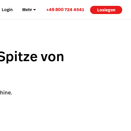
+49 800 724 4541
Login
Mehr
Loslegen
Spitze von
hine.