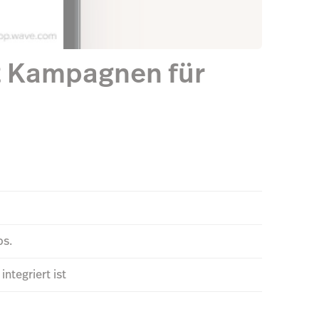
it Kampagnen für
ps.
tegriert ist